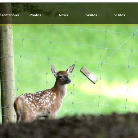
ésentations
Photos
News
Ventes
Visites